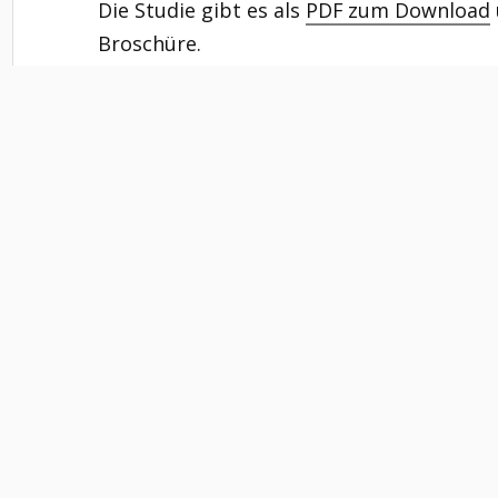
Die Studie gibt es als
PDF zum Download
Broschüre.
Gerne verschicken wir gedruckte Exemplar
Einzelpersonen, Organisationen und Proje
an info@bv-trans.de
Hierzu auch ein Interview mit Erik Meyer 
Audio-
00:00
Player