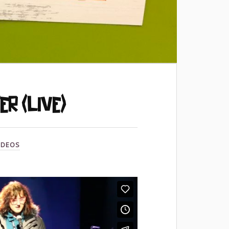
er (live)
IDEOS